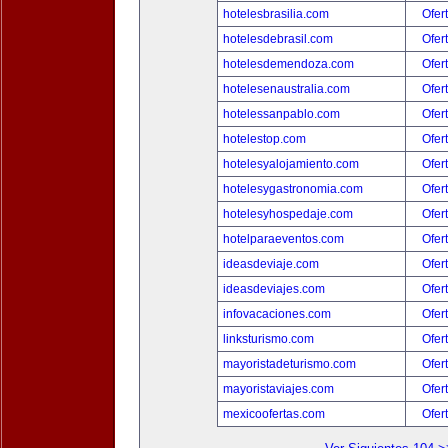
hotelesbrasilia.com
Ofer
hotelesdebrasil.com
Ofer
hotelesdemendoza.com
Ofer
hotelesenaustralia.com
Ofer
hotelessanpablo.com
Ofer
hotelestop.com
Ofer
hotelesyalojamiento.com
Ofer
hotelesygastronomia.com
Ofer
hotelesyhospedaje.com
Ofer
hotelparaeventos.com
Ofer
ideasdeviaje.com
Ofer
ideasdeviajes.com
Ofer
infovacaciones.com
Ofer
linksturismo.com
Ofer
mayoristadeturismo.com
Ofer
mayoristaviajes.com
Ofer
mexicoofertas.com
Ofer