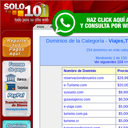
Dominios de la Categoría -
Viajes,
254 dominios en esta categ
Mostrando 1 de 150
Ver siguientes 104 >>
Nombre de Dominio
Precio
reservaciondevuelos.com
$28,9
e-Turismo.com
$20,0
suvuelo.com
$8,90
guiaviajeros.com
$6,50
e-viaje.com
$5,00
turismo.com.pa
$5,00
turismo.cr
$5,00