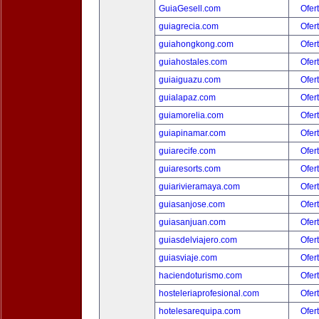
GuiaGesell.com
Ofer
guiagrecia.com
Ofer
guiahongkong.com
Ofer
guiahostales.com
Ofer
guiaiguazu.com
Ofer
guialapaz.com
Ofer
guiamorelia.com
Ofer
guiapinamar.com
Ofer
guiarecife.com
Ofer
guiaresorts.com
Ofer
guiarivieramaya.com
Ofer
guiasanjose.com
Ofer
guiasanjuan.com
Ofer
guiasdelviajero.com
Ofer
guiasviaje.com
Ofer
haciendoturismo.com
Ofer
hosteleriaprofesional.com
Ofer
hotelesarequipa.com
Ofer