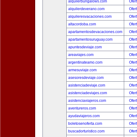
alquilerbungalows.com
Ofer
alquilerdeverano.com
Ofer
alquileresvacaciones.com
Ofer
altacordoba.com
Ofer
apartamentosdevacaciones.com
Ofer
apartamentosuruguay.com
Ofer
apuntesdeviaje.com
Ofer
areaviajes.com
Ofer
argentinateamo.com
Ofer
armesuviaje.com
Ofer
asesoresdeviaje.com
Ofer
asistenciadeviaje.com
Ofer
asistenciadeviajes.com
Ofer
asistenciaviajeros.com
Ofer
aventureros.com
Ofer
ayudaviajeros.com
Ofer
boletosenoferta.com
Ofer
buscadorturistico.com
Ofer