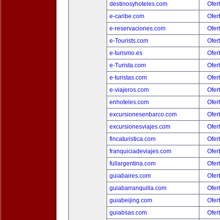
destinosyhoteles.com
Ofer
e-caribe.com
Ofer
e-reservaciones.com
Ofer
e-Tourists.com
Ofer
e-turismo.es
Ofer
e-Turista.com
Ofer
e-turistas.com
Ofer
e-viajeros.com
Ofer
enhoteles.com
Ofer
excursionesenbarco.com
Ofer
excursionesviajes.com
Ofer
fincaturistica.com
Ofer
franquiciadeviajes.com
Ofer
fullargentina.com
Ofer
guiabaires.com
Ofer
guiabarranquilla.com
Ofer
guiabeijing.com
Ofer
guiabsas.com
Ofer