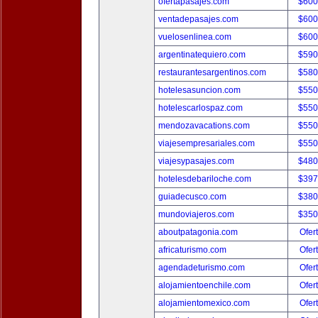
ofertapasajes.com
$600
ventadepasajes.com
$600
vuelosenlinea.com
$600
argentinatequiero.com
$590
restaurantesargentinos.com
$580
hotelesasuncion.com
$550
hotelescarlospaz.com
$550
mendozavacations.com
$550
viajesempresariales.com
$550
viajesypasajes.com
$480
hotelesdebariloche.com
$397
guiadecusco.com
$380
mundoviajeros.com
$350
aboutpatagonia.com
Ofer
africaturismo.com
Ofer
agendadeturismo.com
Ofer
alojamientoenchile.com
Ofer
alojamientomexico.com
Ofer