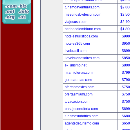
turismoprofesional.com
$4,59
turismoaventuras.com
$2,80
meetingsbydesign.com
$2,50
viajesusa.com
$2,40
caribecolombiano.com
$1,80
hotelesturisticos.com
$999
hoteles365.com
$950
livebrasil.com
$899
ilovebuenosaires.com
$850
e-Turismo.net
$800
miamiofertas.com
$799
guiacaracas.com
$790
ofertasmexico.com
$750
ofertasmiami.com
$750
tuvacacion.com
$750
pasajesenoferta.com
$699
turismosudafrica.com
$680
agentedeturismo.com
$650