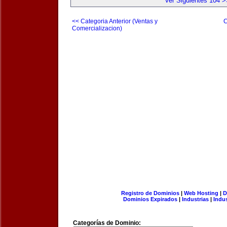
Ver Siguientes 104 >
<< Categoria Anterior (Ventas y
C
Comercializacion)
Registro de Dominios
|
Web Hosting
|
D
Dominios Expirados
|
Industrias
|
Indu
Categorías de Dominio: