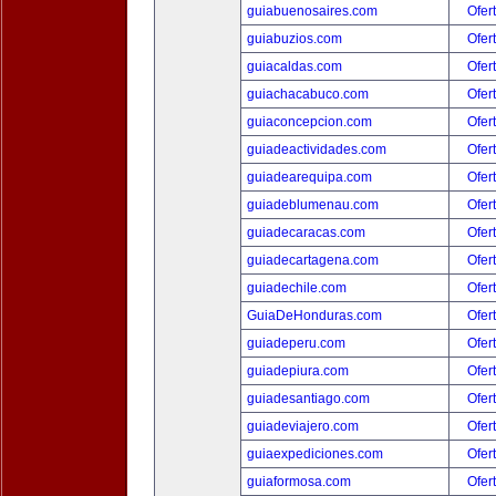
guiabuenosaires.com
Ofer
guiabuzios.com
Ofer
guiacaldas.com
Ofer
guiachacabuco.com
Ofer
guiaconcepcion.com
Ofer
guiadeactividades.com
Ofer
guiadearequipa.com
Ofer
guiadeblumenau.com
Ofer
guiadecaracas.com
Ofer
guiadecartagena.com
Ofer
guiadechile.com
Ofer
GuiaDeHonduras.com
Ofer
guiadeperu.com
Ofer
guiadepiura.com
Ofer
guiadesantiago.com
Ofer
guiadeviajero.com
Ofer
guiaexpediciones.com
Ofer
guiaformosa.com
Ofer