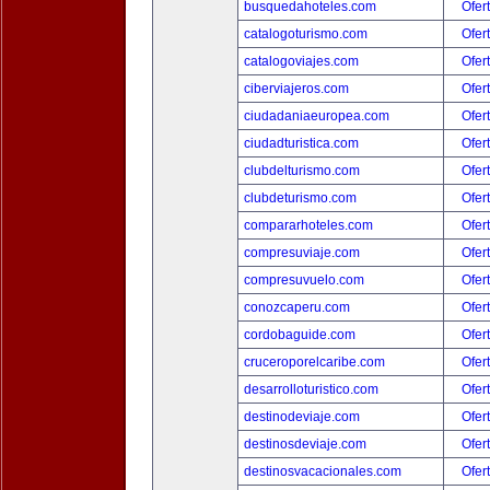
busquedahoteles.com
Ofer
catalogoturismo.com
Ofer
catalogoviajes.com
Ofer
ciberviajeros.com
Ofer
ciudadaniaeuropea.com
Ofer
ciudadturistica.com
Ofer
clubdelturismo.com
Ofer
clubdeturismo.com
Ofer
compararhoteles.com
Ofer
compresuviaje.com
Ofer
compresuvuelo.com
Ofer
conozcaperu.com
Ofer
cordobaguide.com
Ofer
cruceroporelcaribe.com
Ofer
desarrolloturistico.com
Ofer
destinodeviaje.com
Ofer
destinosdeviaje.com
Ofer
destinosvacacionales.com
Ofer