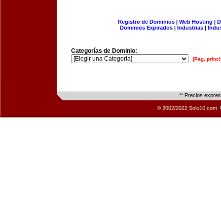
Registro de Dominios
|
Web Hosting
|
D
Dominios Expirados
|
Industrias
|
Indu
Categorías de Dominio:
[Pág. princi
** Precios expre
© 2002/2022 Solo10.com