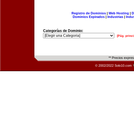
Registro de Dominios
|
Web Hosting
|
D
Dominios Expirados
|
Industrias
|
Indu
Categorías de Dominio:
[Pág. princi
** Precios expre
© 2002/2022 Solo10.com