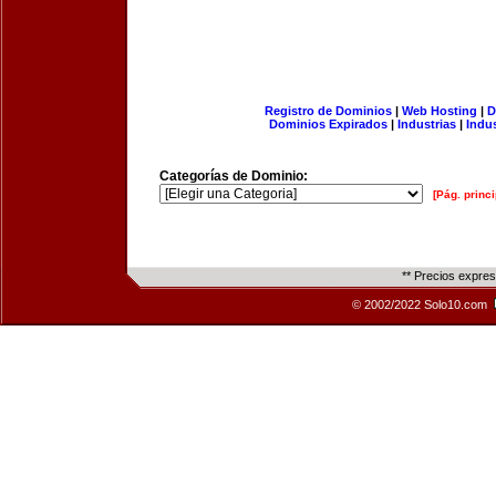
Registro de Dominios
|
Web Hosting
|
D
Dominios Expirados
|
Industrias
|
Indu
Categorías de Dominio:
[Pág. princi
** Precios expre
© 2002/2022 Solo10.com