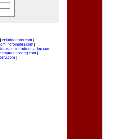
|
eciudadanos.com
|
com
|
foroingles.com
|
idores.com
|
redmercadeo.com
compratuhosting.com
|
peru.com
|