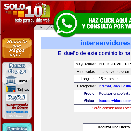
interservidore
El dueño de este dominio lo ha
Mayusculas:
INTERSERVIDORE
Minusculas:
interservidores.com
Longitud:
15 caracteres
Categorias:
Internet
,
Web Hostin
Precio:
Realizar una oferta
Visitar!
interservidores.co
Serán consideradas ofer
Realizar una Oferta