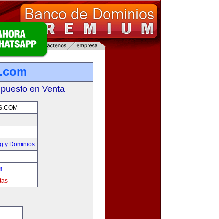
s.com
 puesto en Venta
S.COM
g y Dominios
!
m
tas