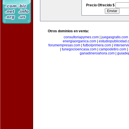
Precio Ofrecido $
Otros dominios en venta:
consultoriapymes.com
|
juegasgratis.com
energiaorganica.com
|
estudiopublicidad.
forumempresas.com
|
futbolprimera.com
|
interserv
|
tunegocioencasa.com
|
campodetiro.com
|
ganadineroahora.com
|
guiade