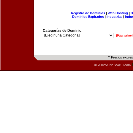
Registro de Dominios
|
Web Hosting
|
D
Dominios Expirados
|
Industrias
|
Indu
Categorías de Dominio:
[Pág. princi
** Precios expre
© 2002/2022 Solo10.com