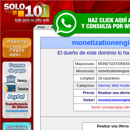
monetizationeng
El dueño de este dominio lo ha
Mayusculas:
MONETIZATIONEN
Minusculas:
monetizationengine
Longitud:
18 caracteres
Categorias:
Internet
,
Web Hostin
Precio:
Realizar una oferta
Visitar!
monetizationengin
Serán consideradas ofer
Realizar una Oferta