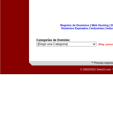
Registro de Dominios
|
Web Hosting
|
D
Dominios Expirados
|
Industrias
|
Indu
Categorías de Dominio:
[Pág. princi
** Precios expre
© 2002/2022 Solo10.com