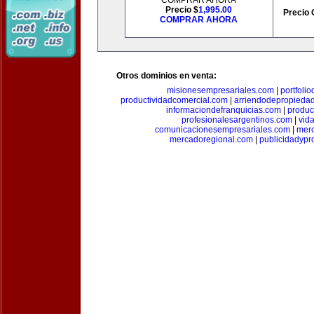
COMPRAR AHORA
Precio $
1,995.00
Precio 
COMPRAR AHORA
Otros dominios en venta:
misionesempresariales.com
|
portfoli
productividadcomercial.com
|
arriendodepropieda
informaciondefranquicias.com
|
produc
profesionalesargentinos.com
|
vid
comunicacionesempresariales.com
|
mer
mercadoregional.com
|
publicidadyp