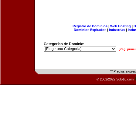
Registro de Dominios
|
Web Hosting
|
D
Dominios Expirados
|
Industrias
|
Indu
Categorías de Dominio:
[Pág. princi
** Precios expre
© 2002/2022 Solo10.com