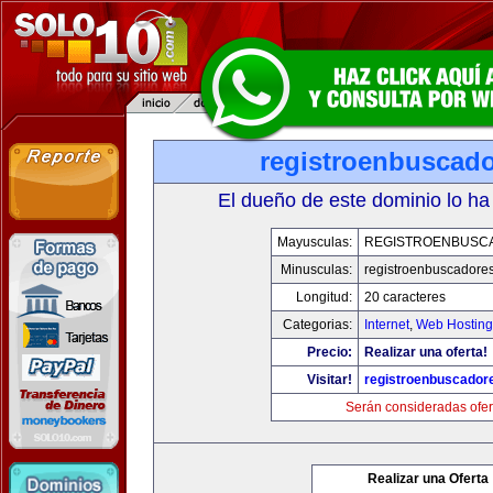
registroenbuscad
El dueño de este dominio lo ha
Mayusculas:
REGISTROENBUSC
Minusculas:
registroenbuscadore
Longitud:
20 caracteres
Categorias:
Internet
,
Web Hosting
Precio:
Realizar una oferta!
Visitar!
registroenbuscador
Serán consideradas ofer
Realizar una Oferta