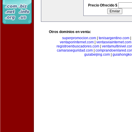
Precio Ofrecido $
Otros dominios en venta:
superpromocion.com
|
tenisargentino.com
|
ventaporinternet.com
|
ventasviainternet.com
registroenbuscadores.com
|
ventamultinivel.c
camaraseguridad.com
|
comprandoenlared.co
guiabeijing.com
|
guiahongko