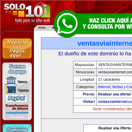
ventasviaintern
El dueño de este dominio lo ha
Mayusculas:
VENTASVIAINTERN
Minusculas:
ventasviainternet.co
Longitud:
17 caracteres
Categorias:
Internet
,
Ventas y Co
Precio:
Realizar una oferta!
Visitar!
ventasviainternet.
Serán consideradas ofer
Realizar una Oferta