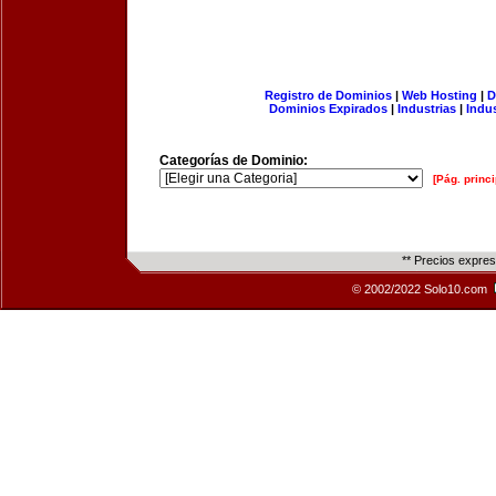
Registro de Dominios
|
Web Hosting
|
D
Dominios Expirados
|
Industrias
|
Indu
Categorías de Dominio:
[Pág. princi
** Precios expre
© 2002/2022 Solo10.com