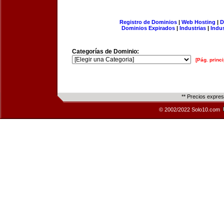
Registro de Dominios
|
Web Hosting
|
D
Dominios Expirados
|
Industrias
|
Indu
Categorías de Dominio:
[Pág. princi
** Precios expre
© 2002/2022 Solo10.com