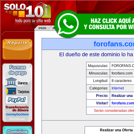
forofans.c
El dueño de este dominio lo ha
Mayusculas:
FOROFANS.
Minusculas:
forofans.com
Longitud:
8 caracteres
Categorias:
Internet
Precio:
Realizar una 
Visitar!
forofans.co
Serán consideradas ofer
Realizar una Oferta