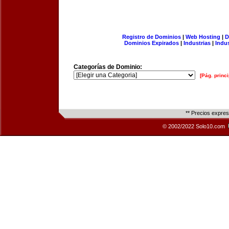
Registro de Dominios
|
Web Hosting
|
D
Dominios Expirados
|
Industrias
|
Indu
Categorías de Dominio:
[Pág. princi
** Precios expre
© 2002/2022 Solo10.com