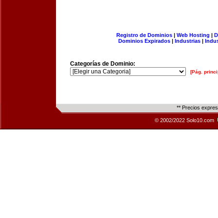
Registro de Dominios
|
Web Hosting
|
D
Dominios Expirados
|
Industrias
|
Indu
Categorías de Dominio:
[Pág. princi
** Precios expre
© 2002/2022 Solo10.com