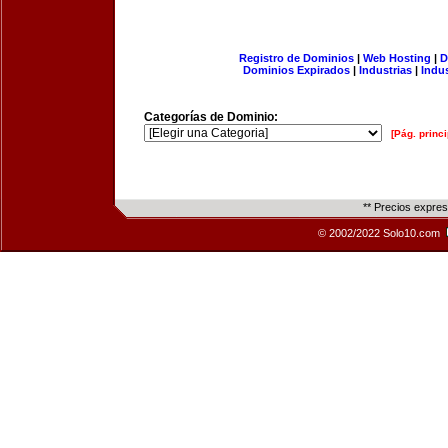
Registro de Dominios
|
Web Hosting
|
D
Dominios Expirados
|
Industrias
|
Indu
Categorías de Dominio:
[Pág. princi
** Precios expre
© 2002/2022 Solo10.com