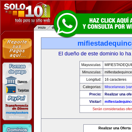
mifiestadequin
El dueño de este dominio lo ha
Mayusculas:
MIFIESTADEQU
Minusculas:
mifiestadequinc
Longitud:
16 caracteres
Categorias:
Miscelaneas (var
Precio:
Realizar una ofe
Visitar!
mifiestadequin
Serán consideradas ofer
Realizar una Oferta