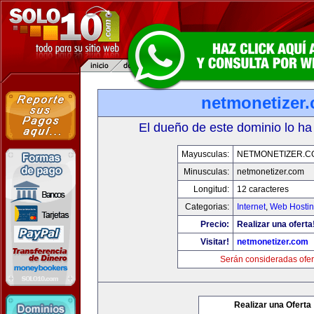
netmonetizer
El dueño de este dominio lo ha
Mayusculas:
NETMONETIZER.C
Minusculas:
netmonetizer.com
Longitud:
12 caracteres
Categorias:
Internet
,
Web Hostin
Precio:
Realizar una oferta
Visitar!
netmonetizer.com
Serán consideradas ofer
Realizar una Oferta