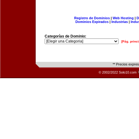
Registro de Dominios
|
Web Hosting
|
D
Dominios Expirados
|
Industrias
|
Indu
Categorías de Dominio:
[Pág. princi
** Precios expre
© 2002/2022 Solo10.com