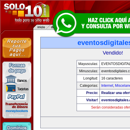
eventosdigital
Vendido!
Mayusculas:
EVENTOSDIGITA
Minusculas:
eventosdigitales.
Longitud:
16 caracteres
Categorias:
Internet
,
Miscelane
Precio:
Realizar una ofer
Visitar!
eventosdigitales
Serán consideradas ofer