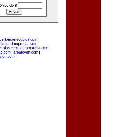
Ofrecido $
uertoriconegocios.com
|
munidadempresas.com
|
ventas.com
|
guiamorelia.com
|
co.com
|
areajoven.com
|
rsion.com
|