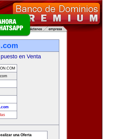
n.com
 puesto en Venta
ION.COM
.com
n.com
tas
ealizar una Oferta