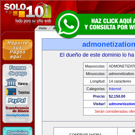
admonetizatio
El dueño de este dominio lo ha
Mayusculas:
ADMONETIZAT
Minusculas:
admonetization
Longitud:
14 caracteres
Categorias:
Internet
Precio:
$2,150.00
Visitar!
admonetizatio
Serán consideradas ofer
R