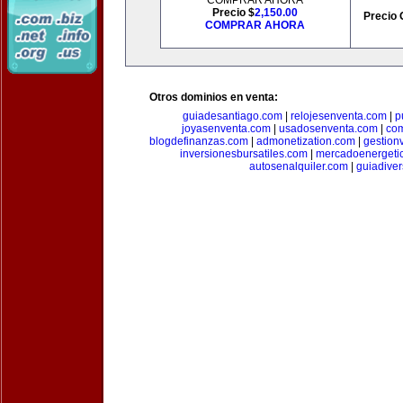
COMPRAR AHORA
Precio $
2,150.00
Precio 
COMPRAR AHORA
Otros dominios en venta:
guiadesantiago.com
|
relojesenventa.com
|
p
joyasenventa.com
|
usadosenventa.com
|
co
blogdefinanzas.com
|
admonetization.com
|
gestion
inversionesbursatiles.com
|
mercadoenergeti
autosenalquiler.com
|
guiadive