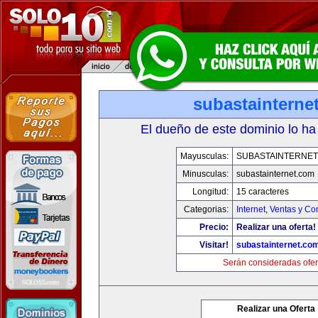
subastainterne
El dueño de este dominio lo ha
Mayusculas:
SUBASTAINTERNET
Minusculas:
subastainternet.com
Longitud:
15 caracteres
Categorias:
Internet
,
Ventas y Co
Precio:
Realizar una oferta!
Visitar!
subastainternet.co
Serán consideradas ofer
Realizar una Oferta