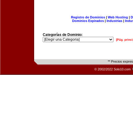
Registro de Dominios
|
Web Hosting
|
D
Dominios Expirados
|
Industrias
|
Indu
Categorías de Dominio:
[Pág. princi
** Precios expre
© 2002/2022 Solo10.com