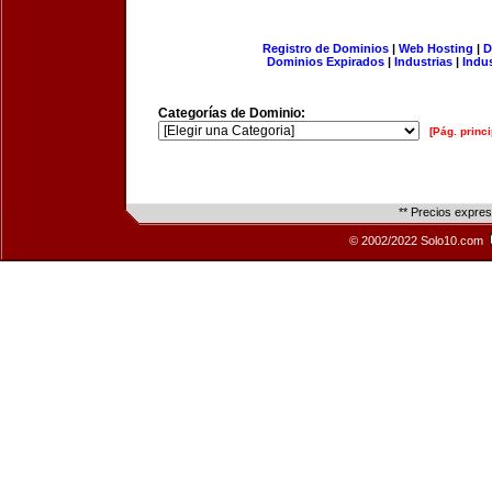
Registro de Dominios
|
Web Hosting
|
D
Dominios Expirados
|
Industrias
|
Indu
Categorías de Dominio:
[Pág. princi
** Precios expre
© 2002/2022 Solo10.com