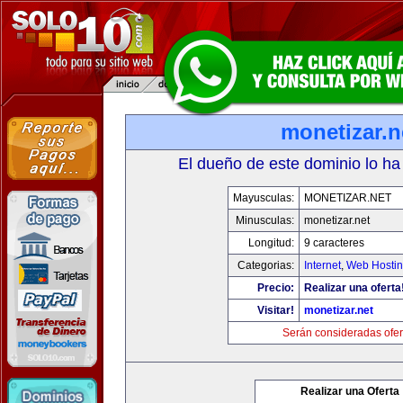
monetizar.n
El dueño de este dominio lo ha
Mayusculas:
MONETIZAR.NET
Minusculas:
monetizar.net
Longitud:
9 caracteres
Categorias:
Internet
,
Web Hostin
Precio:
Realizar una oferta
Visitar!
monetizar.net
Serán consideradas ofer
Realizar una Oferta