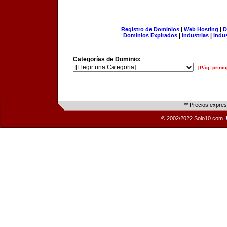
Registro de Dominios
|
Web Hosting
|
D
Dominios Expirados
|
Industrias
|
Indu
Categorías de Dominio:
[Pág. princi
** Precios expre
© 2002/2022 Solo10.com