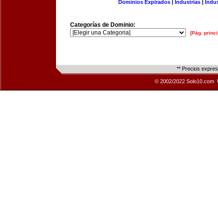
Dominios Expirados
|
Industrias
|
Indu
Categorías de Dominio:
[Pág. princi
** Precios expre
© 2002/2022 Solo10.com