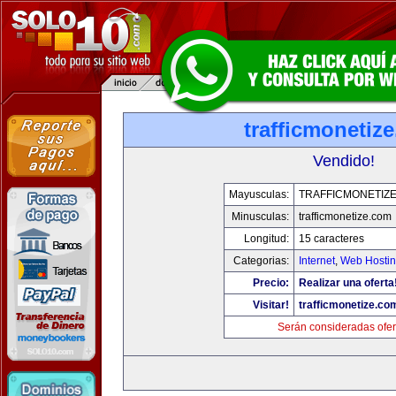
trafficmonetiz
Vendido!
Mayusculas:
TRAFFICMONETIZ
Minusculas:
trafficmonetize.com
Longitud:
15 caracteres
Categorias:
Internet
,
Web Hostin
Precio:
Realizar una oferta
Visitar!
trafficmonetize.co
Serán consideradas ofer