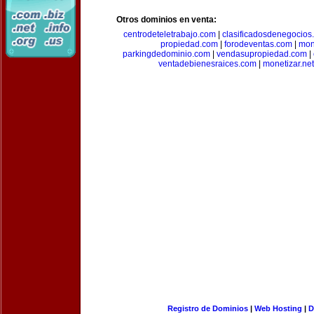
Otros dominios en venta:
centrodeteletrabajo.com
|
clasificadosdenegocios
propiedad.com
|
forodeventas.com
|
mon
parkingdedominio.com
|
vendasupropiedad.com
|
ventadebienesraices.com
|
monetizar.net
Registro de Dominios
|
Web Hosting
|
D