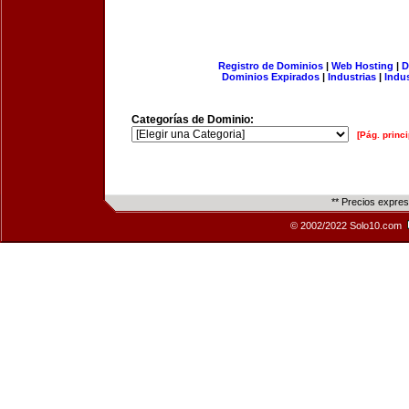
Registro de Dominios
|
Web Hosting
|
D
Dominios Expirados
|
Industrias
|
Indu
Categorías de Dominio:
[Pág. princi
** Precios expre
© 2002/2022 Solo10.com