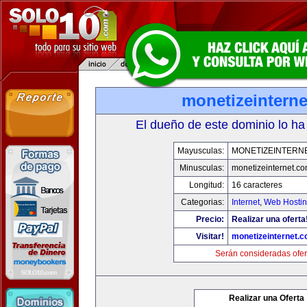
monetizeintern
El dueño de este dominio lo ha
Mayusculas:
MONETIZEINTERN
Minusculas:
monetizeinternet.c
Longitud:
16 caracteres
Categorias:
Internet
,
Web Hostin
Precio:
Realizar una oferta
Visitar!
monetizeinternet.
Serán consideradas ofer
Realizar una Oferta