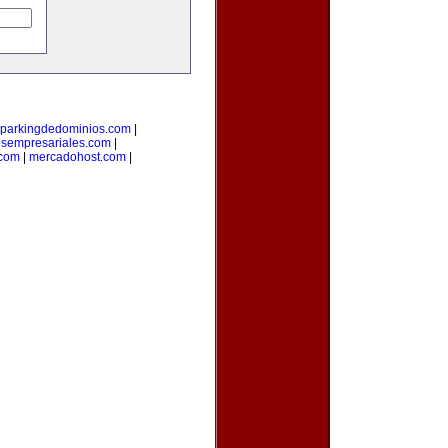
parkingdedominios.com
|
osempresariales.com
|
.com
|
mercadohost.com
|