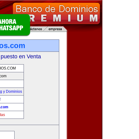
ios.com
 puesto en Venta
IOS.COM
.com
g y Dominios
!
s.com
tas