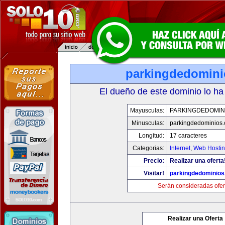
parkingdedomin
El dueño de este dominio lo ha
Mayusculas:
PARKINGDEDOMIN
Minusculas:
parkingdedominios
Longitud:
17 caracteres
Categorias:
Internet
,
Web Hostin
Precio:
Realizar una oferta
Visitar!
parkingdedominio
Serán consideradas ofer
Realizar una Oferta