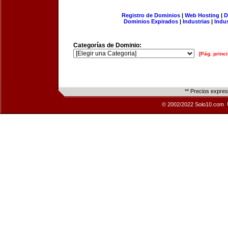
Registro de Dominios
|
Web Hosting
|
D
Dominios Expirados
|
Industrias
|
Indu
Categorías de Dominio:
[Pág. princi
** Precios expre
© 2002/2022 Solo10.com