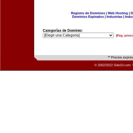
Registro de Dominios
|
Web Hosting
|
D
Dominios Expirados
|
Industrias
|
Indu
Categorías de Dominio:
[Pág. princi
** Precios expre
© 2002/2022 Solo10.com