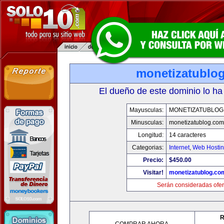
monetizatublo
El dueño de este dominio lo ha
Mayusculas:
MONETIZATUBLOG
Minusculas:
monetizatublog.com
Longitud:
14 caracteres
Categorias:
Internet
,
Web Hostin
Precio:
$450.00
Visitar!
monetizatublog.co
Serán consideradas ofer
R