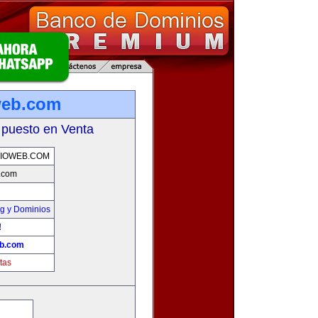
web.com
 puesto en Venta
IOWEB.COM
b.com
g y Dominios
!
eb.com
tas