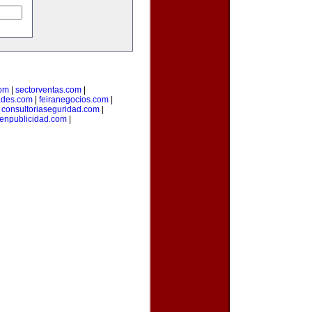
com
|
sectorventas.com
|
ades.com
|
feiranegocios.com
|
|
consultoriaseguridad.com
|
aenpublicidad.com
|